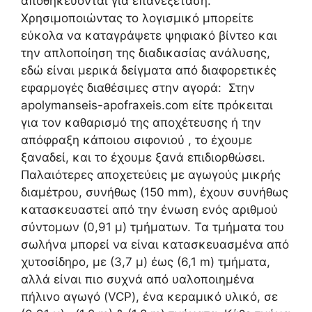
αποθηκεύονται για επανεξέταση.
Χρησιμοποιώντας το λογισμικό μπορείτε
εύκολα να καταγράψετε ψηφιακό βίντεο και
την απλοποίηση της διαδικασίας ανάλυσης,
εδώ είναι μερικά δείγματα από διαφορετικές
εφαρμογές διαθέσιμες στην αγορά: Στην
apolymanseis-apofraxeis.com είτε πρόκειται
για τον καθαρισμό της αποχέτευσης ή την
απόφραξη κάποιου σιφονιού , το έχουμε
ξαναδεί, και το έχουμε ξανά επιδιορθώσει.
Παλαιότερες αποχετεύεις με αγωγούς μικρής
διαμέτρου, συνήθως (150 mm), έχουν συνήθως
κατασκευαστεί από την ένωση ενός αριθμού
σύντομων (0,91 μ) τμήματων. Τα τμήματα του
σωλήνα μπορεί να είναι κατασκευασμένα από
χυτοσίδηρο, με (3,7 μ) έως (6,1 m) τμήματα,
αλλά είναι πιο συχνά από υαλοποιημένα
πήλινο αγωγό (VCP), ένα κεραμικό υλικό, σε