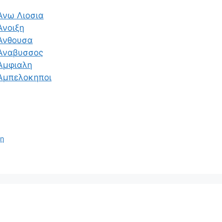
Ανω Λιοσια
Ανοιξη
Ανθουσα
 Αναβυσσος
Αμφιαλη
Αμπελοκηποι
λη