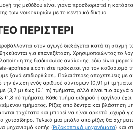
μογή της μεθόδου είναι γιανα προσδιοριστεί η κατάσ
ης των νοικοκυριών με το κεντρικό δίκτυο.
ΕΟ ΠΕΡΙΣΤΕΡΙ
οβάλλονται στον αγωγό διεξάγεται κατά τη στιγμή το
ηκεύονται για επανεξέταση. Χρησιμοποιώντας το λογ
λοποίηση της διαδικασίας ανάλυσης, εδώ είναι μερικ
is-apofraxeis.com είτε πρόκειται για τον καθαρισμό
χουμε ξανά επιδιορθώσει. Παλαιότερες αποχετεύεις με 
 την ένωση ενός αριθμού σύντομων (0,91 μ) τμήματω
ε (3,7 μ) έως (6,1 m) τμήματα, αλλά είναι πιο συχνά
m) & (1,8 m) τμήματα. Κάθε τμήμα σιδηρού ή αργίλου έχε
κείμενου τμήματος. Ρίζες από δέντρα και βλάστηση μ
νται ταχύτατα και μπορεί να είναι αρκετά ισχυρά γι
 χυτοσίδηρο. Τελικά μια μπάλα από ρίζες θα σχηματισ
ένα μηχανισμό κοπής (
Ριζοκοπτικά μηχανήματα
) και 