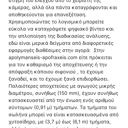
στιγμή του ελέγχου από το χειριστή της
κάμερας, αλλά όλα πάντα καταγράφονται και
αποθηκεύονται για επανεξέταση.
Χρησιμοποιώντας το λογισμικό μπορείτε
εύκολα να καταγράψετε ψηφιακό βίντεο και
την απλοποίηση της διαδικασίας ανάλυσης,
εδώ είναι μερικά δείγματα από διαφορετικές
εφαρμογές διαθέσιμες στην αγορά: Στην
apolymanseis-apofraxeis.com είτε πρόκειται
για τον καθαρισμό της αποχέτευσης ή την
απόφραξη κάποιου σιφονιού , το έχουμε
ξαναδεί, και το έχουμε ξανά επιδιορθώσει.
Παλαιότερες αποχετεύεις με αγωγούς μικρής
διαμέτρου, συνήθως (150 mm), έχουν συνήθως
κατασκευαστεί από την ένωση ενός αριθμού
σύντομων (0,91 μ) τμήματων. Τα τμήματα του
σωλήνα μπορεί να είναι κατασκευασμένα από
χυτοσίδηρο, με (3,7 μ) έως (6,1 m) τμήματα,