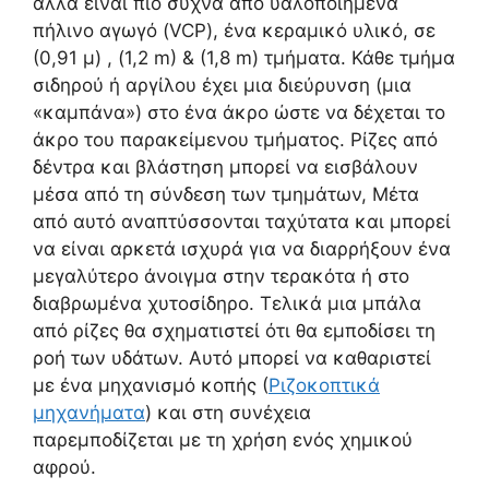
αλλά είναι πιο συχνά από υαλοποιημένα
πήλινο αγωγό (VCP), ένα κεραμικό υλικό, σε
(0,91 μ) , (1,2 m) & (1,8 m) τμήματα. Κάθε τμήμα
σιδηρού ή αργίλου έχει μια διεύρυνση (μια
«καμπάνα») στο ένα άκρο ώστε να δέχεται το
άκρο του παρακείμενου τμήματος. Ρίζες από
δέντρα και βλάστηση μπορεί να εισβάλουν
μέσα από τη σύνδεση των τμημάτων, Μέτα
από αυτό αναπτύσσονται ταχύτατα και μπορεί
να είναι αρκετά ισχυρά για να διαρρήξουν ένα
μεγαλύτερο άνοιγμα στην τερακότα ή στο
διαβρωμένα χυτοσίδηρο. Τελικά μια μπάλα
από ρίζες θα σχηματιστεί ότι θα εμποδίσει τη
ροή των υδάτων. Αυτό μπορεί να καθαριστεί
με ένα μηχανισμό κοπής (
Ριζοκοπτικά
μηχανήματα
) και στη συνέχεια
παρεμποδίζεται με τη χρήση ενός χημικού
αφρού.