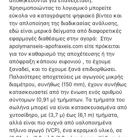
αποθηκεύονται για επανεξέταση.
Χρησιμοποιώντας το λογισμικό μπορείτε
εύκολα να καταγράψετε ψηφιακό βίντεο και
την απλοποίηση της διαδικασίας ανάλυσης,
εδώ είναι μερικά δείγματα από διαφορετικές
εφαρμογές διαθέσιμες στην αγορά: Στην
apolymanseis-apofraxeis.com είτε πρόκειται
για τον καθαρισμό της αποχέτευσης ή την
απόφραξη κάποιου σιφονιού , το έχουμε
ξαναδεί, και το έχουμε ξανά επιδιορθώσει.
Παλαιότερες αποχετεύεις με αγωγούς μικρής
διαμέτρου, συνήθως (150 mm), έχουν συνήθως
κατασκευαστεί από την ένωση ενός αριθμού
σύντομων (0,91 μ) τμήματων. Τα τμήματα του
σωλήνα μπορεί να είναι κατασκευασμένα από
χυτοσίδηρο, με (3,7 μ) έως (6,1 m) τμήματα,
αλλά είναι πιο συχνά από υαλοποιημένα
πήλινο αγωγό (VCP), ένα κεραμικό υλικό, σε