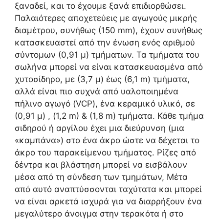
ξαναδεί, και το έχουμε ξανά επιδιορθώσει.
Παλαιότερες αποχετεύεις με αγωγούς μικρής
διαμέτρου, συνήθως (150 mm), έχουν συνήθως
κατασκευαστεί από την ένωση ενός αριθμού
σύντομων (0,91 μ) τμήματων. Τα τμήματα του
σωλήνα μπορεί να είναι κατασκευασμένα από
χυτοσίδηρο, με (3,7 μ) έως (6,1 m) τμήματα,
αλλά είναι πιο συχνά από υαλοποιημένα
πήλινο αγωγό (VCP), ένα κεραμικό υλικό, σε
(0,91 μ) , (1,2 m) & (1,8 m) τμήματα. Κάθε τμήμα
σιδηρού ή αργίλου έχει μια διεύρυνση (μια
«καμπάνα») στο ένα άκρο ώστε να δέχεται το
άκρο του παρακείμενου τμήματος. Ρίζες από
δέντρα και βλάστηση μπορεί να εισβάλουν
μέσα από τη σύνδεση των τμημάτων, Μέτα
από αυτό αναπτύσσονται ταχύτατα και μπορεί
να είναι αρκετά ισχυρά για να διαρρήξουν ένα
μεγαλύτερο άνοιγμα στην τερακότα ή στο