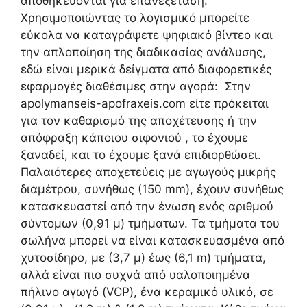
αποθηκεύονται για επανεξέταση.
Χρησιμοποιώντας το λογισμικό μπορείτε
εύκολα να καταγράψετε ψηφιακό βίντεο και
την απλοποίηση της διαδικασίας ανάλυσης,
εδώ είναι μερικά δείγματα από διαφορετικές
εφαρμογές διαθέσιμες στην αγορά: Στην
apolymanseis-apofraxeis.com είτε πρόκειται
για τον καθαρισμό της αποχέτευσης ή την
απόφραξη κάποιου σιφονιού , το έχουμε
ξαναδεί, και το έχουμε ξανά επιδιορθώσει.
Παλαιότερες αποχετεύεις με αγωγούς μικρής
διαμέτρου, συνήθως (150 mm), έχουν συνήθως
κατασκευαστεί από την ένωση ενός αριθμού
σύντομων (0,91 μ) τμήματων. Τα τμήματα του
σωλήνα μπορεί να είναι κατασκευασμένα από
χυτοσίδηρο, με (3,7 μ) έως (6,1 m) τμήματα,
αλλά είναι πιο συχνά από υαλοποιημένα
πήλινο αγωγό (VCP), ένα κεραμικό υλικό, σε